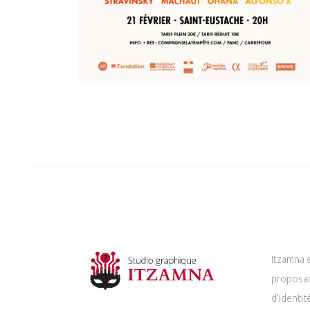
Itzamna 
proposan
d’identit